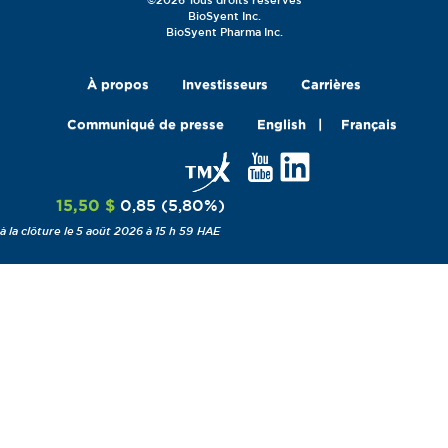
BioSyent Inc.
BioSyent Pharma Inc.
À propos
Investisseurs
Carrières
Communiqué de presse
English
Français
15,50 $
0,85
(
5,80
%
)
5 août 2026 à 15 h 59