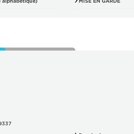
e alphabétique)
MISE EN GARDE
09337