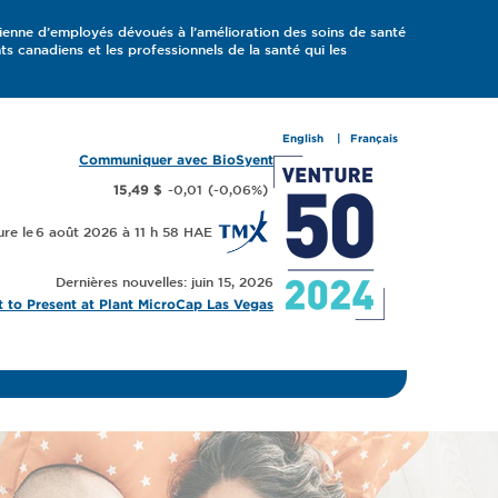
ienne d’employés dévoués à l’amélioration des soins de santé
 canadiens et les professionnels de la santé qui les
English
Français
Communiquer avec BioSyent
-0,01
(
-0,06
%
)
15,49 $
6 août 2026 à 11 h 58
Dernières nouvelles: juin 15, 2026
 to Present at Plant MicroCap Las Vegas