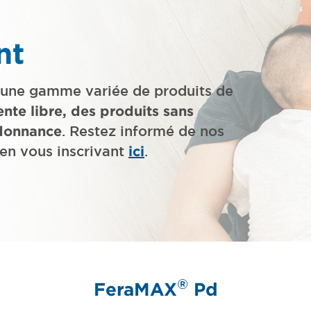
nt
t une gamme variée de produits de
ente libre, des produits sans
donnance
. Restez informé de nos
 en vous inscrivant
ici
.
®
FeraMAX
Pd