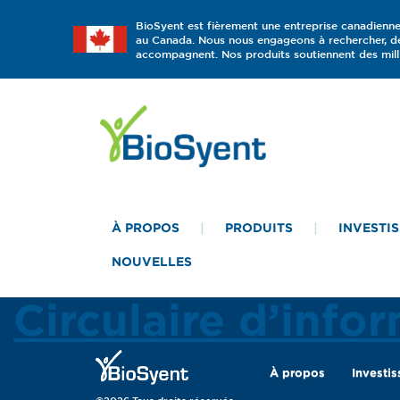
BioSyent est fièrement une entreprise canadienne
au Canada. Nous nous engageons à rechercher, dév
accompagnent. Nos produits soutiennent des mill
À PROPOS
PRODUITS
INVESTI
NOUVELLES
Circulaire d’info
À propos
Investis