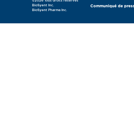
©2026 Tous droits réservés
BioSyent Inc.
Communiqué de pres
BioSyent Pharma Inc.