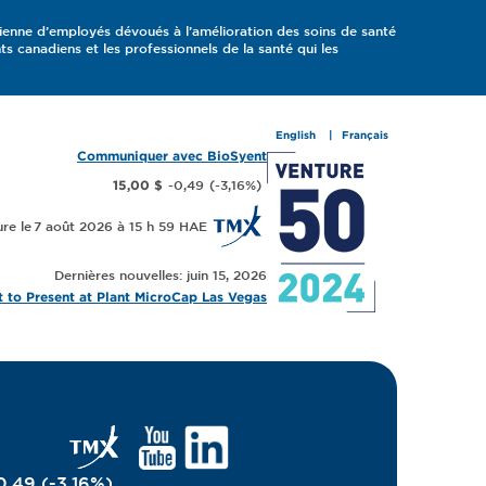
ienne d’employés dévoués à l’amélioration des soins de santé
 canadiens et les professionnels de la santé qui les
English
Français
Communiquer avec BioSyent
-0,49
(
-3,16
%
)
15,00 $
7 août 2026 à 15 h 59
Dernières nouvelles: juin 15, 2026
 to Present at Plant MicroCap Las Vegas
0,49
(
-3,16
%
)