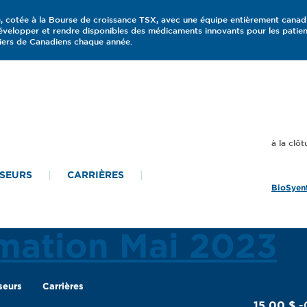
, cotée à la Bourse de croissance TSX, avec une équipe entièrement canad
elopper et rendre disponibles des médicaments innovants pour les patients
iers de Canadiens chaque année.
SSEURS
CARRIÈRES
BioSyent
rmation Mai 2023
seurs
Carrières
15,00 $
-